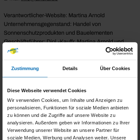
Verantwortlicher-Website: Martina Arnold
Unternehmensgegenstand: Handel von
Sonnenschutzprodukten und Bauelementen
Geschäftsführer: Dipl.-Kauffr. Martina Arnold und
Dipl.-Betriebsw. Sabine Detleffsen
Handelsregisternummer: HRB 591
USt-IdNr.: DE811240418
Zustimmung
Details
Über Cookies
Realisiert von:
Diese Webseite verwendet Cookies
KIM Krick Interactive Media GmbH + Co. KG |
Wir verwenden Cookies, um Inhalte und Anzeigen zu
www.krick.com
personalisieren, Funktionen für soziale Medien anbieten
zu können und die Zugriffe auf unsere Website zu
Alle Rechte vorbehalten. Die auf der Website
analysieren. Außerdem geben wir Informationen zu Ihrer
Verwendung unserer Website an unsere Partner für
verwendeten Texte, Bilder, Grafiken, Dateien usw.
soziale Medien, Werbung und Analysen weiter. Unsere
unterliegen dem Urheberrecht und anderen Gesetzen