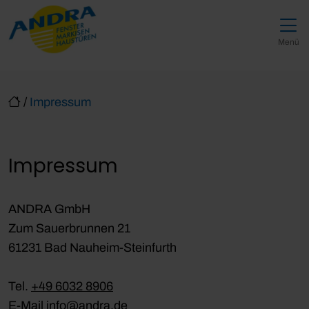
Direkt zur Top-Navigation
Direkt zur Hauptnavigation
Zum Inhalt springen
Direkt zum Footer
Hauptnavigation
Menü
/
Impressum
Impressum
ANDRA GmbH
Zum Sauerbrunnen 21
61231 Bad Nauheim-Steinfurth
Tel.
+49 6032 8906
E-Mail
info@andra.de