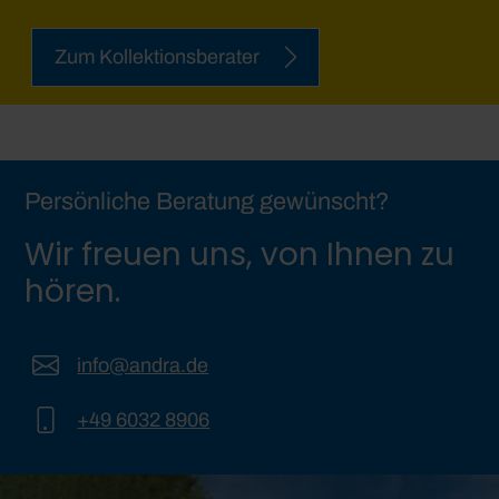
Zum Kollektionsberater
Persönliche Beratung gewünscht?
Wir freuen uns, von Ihnen zu
hören.
info@andra.de
+49 6032 8906