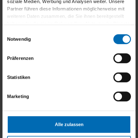
soziale Medien, Werbung und Analysen weiter. Unsere
Schwer entflammbares Gewebe
Partner führen diese Informationen möglicherweise mit
weiteren Daten zusammen, die Sie ihnen bereitgestellt
haben oder die sie im Rahmen Ihrer Nutzung der Dienste
gesammelt haben.
E
Notwendig
i
n
w
Vertikale und horizontale Anbringung möglich
Präferenzen
i
l
l
Statistiken
i
g
Marketing
u
n
g
s
Alle zulassen
a
u