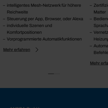
intelligentes Mesh-Netzwerk für höhere
Zertifi
Reichweite
Matter
Steuerung per App, Browser, oder Alexa
Bedien
individuelle Szenen und
Sprach
Komfortpositionen
Vernetz
Vorprogrammierte Automatikfunktionen
Heizun
Automa
Mehr erfahren
Befehl
Mehr erf