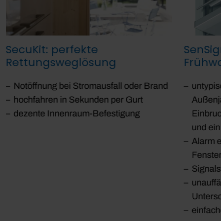
SecuKit: perfekte
SenSig
Rettungsweglösung
Frühw
Notöffnung bei Stromausfall oder Brand
untypi
hochfahren in Sekunden per Gurt
Außenja
dezente Innenraum-Befestigung
Einbruc
und ein
Alarm e
Fenste
Signals
unauffäl
Untersc
einfach