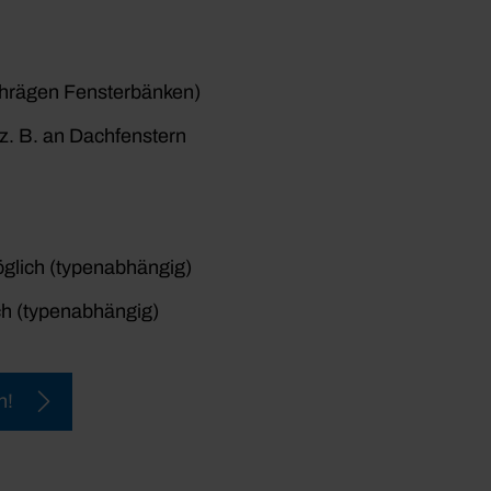
chrägen Fensterbänken)
z. B. an Dachfenstern
glich (typenabhängig)
ch (typenabhängig)
n!