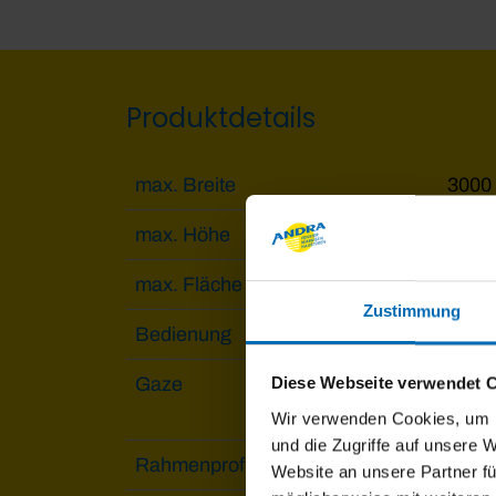
Produktdetails
max. Breite
3000
max. Höhe
3000
max. Fläche
4.5 m
Zustimmung
Bedienung
fest 
Gaze
Edel
Diese Webseite verwendet 
Polle
Wir verwenden Cookies, um I
und die Zugriffe auf unsere 
Rahmenprofil
Alumi
Website an unsere Partner fü