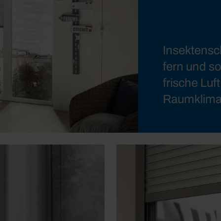
Insektensch
fern und sor
frische Lu
Raumklima