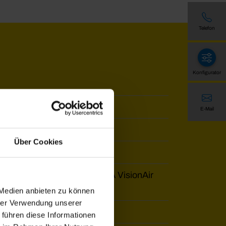
Telefon
Konfigurator
E-Mail
Über Cookies
A VisionAir-Gaze, WAREMA VisionAir
 Medien anbieten zu können
hrer Verwendung unserer
 führen diese Informationen