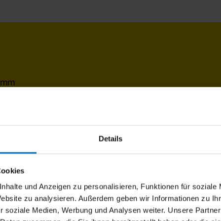
 mm
 mm
²
Details
montiert am Fenster
stahl-Gaze, WAREMA VisionAir Feinstaub-Gaze, WAREM
Cookies
nschutz- Gaze, verschleißfeste Gaze
nhalte und Anzeigen zu personalisieren, Funktionen für soziale
Website zu analysieren. Außerdem geben wir Informationen zu I
nium, Oberfläche pulverbeschichtet, stranggepresst
r soziale Medien, Werbung und Analysen weiter. Unsere Partner