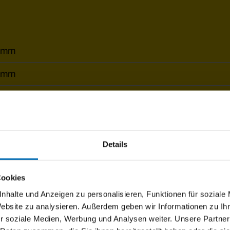
 mm
 mm
²
r, WMS Zwischenstecker
erbeschichtet gem. WAREMA Farbwelt
Details
s W96
Cookies
hwerungsplatten, Montage der Pfosten auf Fundament,
nhalte und Anzeigen zu personalisieren, Funktionen für soziale
Website zu analysieren. Außerdem geben wir Informationen zu I
r soziale Medien, Werbung und Analysen weiter. Unsere Partner