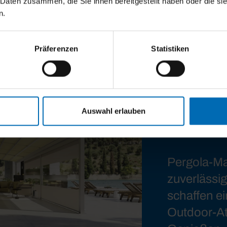
 Daten zusammen, die Sie ihnen bereitgestellt haben oder die s
n.
Präferenzen
Statistiken
Auswahl erlauben
Pergola-Ma
zuverlässi
schaffen e
Outdoor-A