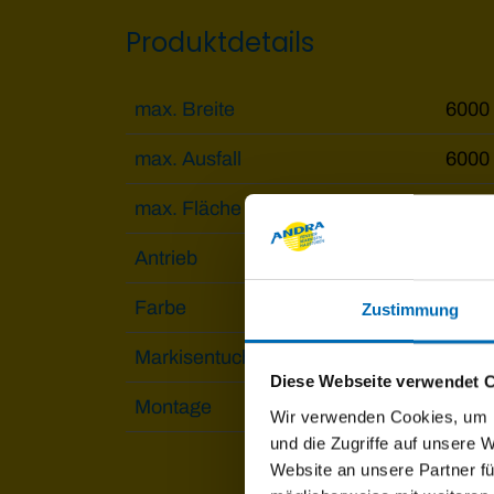
Produktdetails
max. Breite
6000
max. Ausfall
6000
max. Fläche
36 m
Antrieb
Moto
Farbe
Pulv
Zustimmung
Markisentuch
Solti
Diese Webseite verwendet 
Montage
Besc
Wir verwenden Cookies, um I
und die Zugriffe auf unsere 
Website an unsere Partner fü