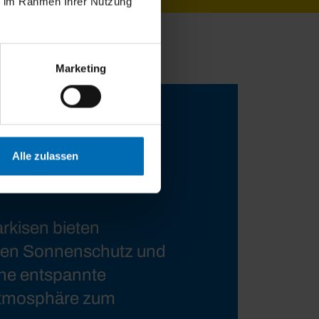
ie im Rahmen Ihrer Nutzung
Marketing
Alle zulassen
rkisen bieten
gen Sonnenschutz und
ine entspannte
tmosphäre zum