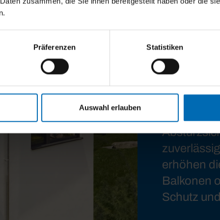
 Daten zusammen, die Sie ihnen bereitgestellt haben oder die s
n.
Präferenzen
Statistiken
Auswahl erlauben
Absturzsic
zuverlässi
erhöhen die
Balkonen o
Schutz und 