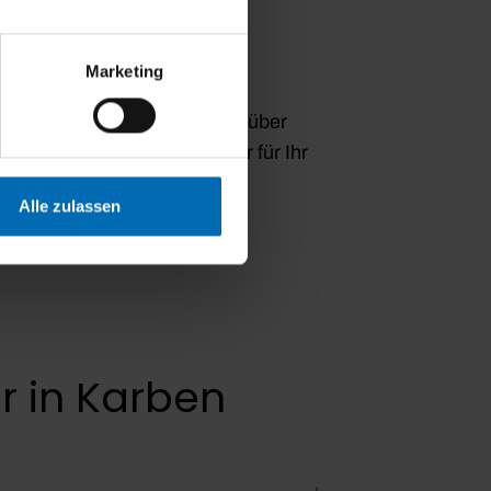
Marketing
n eine breite Auswahl
Türen – von modernen Designs über
t beraten, um die ideale Tür für Ihr
Alle zulassen
r in Karben