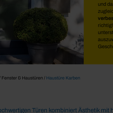
und da
zuglei
verbe
richti
unterst
auszuw
Geschm
/
Fenster & Haustüren
/
Haustüre Karben
chwertigen Türen kombiniert Ästhetik mit 