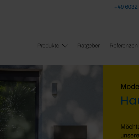
+49 6032
Produkte
Ratgeber
Referenzen
Moder
Ha
Möchte
unsere