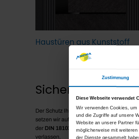
Haustüren aus Kunststoff
Zustimmung
Sicherheit an erst
Diese Webseite verwendet 
Wir verwenden Cookies, um I
Der Schutz Ihres Zuhauses ist essenziell
und die Zugriffe auf unsere 
setzen wir auf modernste Sicherheitslösu
Website an unsere Partner fü
der
DIN 18103-Norm
zertifiziert und ver
möglicherweise mit weiteren
verlassen.
der Dienste gesammelt habe