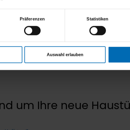
und Farben
Präferenzen
Statistiken
Gesamtbild Ihres Hauses integriert wird, stellen wir Ihne
r Verfügung. Bei uns finden Sie eine breite Palette an 
eganten Stilen. Lassen Sie sich von unserem Team kompeten
Auswahl erlauben
nd um Ihre neue Haustü