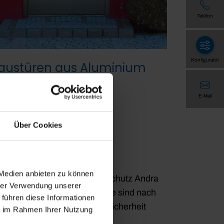
Telefon
Konfigurator
austüren aus Aluminium
E-Mail
Über Cookies
 Medien anbieten zu können
rds entsprechen. Bei Sonnenschutz Andra
hrer Verwendung unserer
suche machen. Unsere Modelle sind nach
 führen diese Informationen
nnen Sie sich auf maximale Sicherheit
ie im Rahmen Ihrer Nutzung