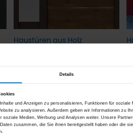
Haustüren aus Holz
H
Details
er Stelle
Cookies
nhalte und Anzeigen zu personalisieren, Funktionen für soziale
, weshalb unsere Haustüren höchsten Sicherheitsstanda
Website zu analysieren. Außerdem geben wir Informationen zu I
ngen, die Ihre Tür widerstandsfähig gegen Einbruchsver
r soziale Medien, Werbung und Analysen weiter. Unsere Partner
fügen über geprüfte Schutzklassen
ET1
und
ET2
. Damit kö
 Daten zusammen, die Sie ihnen bereitgestellt haben oder die s
n.