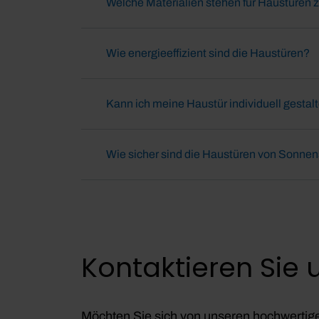
a
Welche Materialien stehen für Haustüren 
h
l
Wie energieeffizient sind die Haustüren?
Kann ich meine Haustür individuell gestal
Wie sicher sind die Haustüren von Sonne
Kontaktieren Sie 
Möchten Sie sich von unseren hochwertige