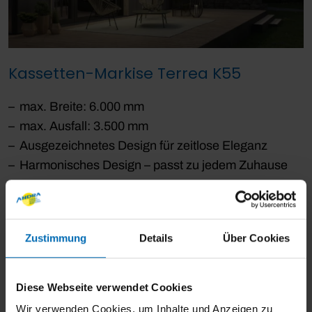
Kassetten-Markise Terrea K55
max. Breite: 6.000 mm
max. Ausfall: 3.500 mm
Ausgezeichnetes Design für zeitlose Eleganz
Harmonisches Design – passt zu jedem Zuhause
Produktdetails
Zustimmung
Details
Über Cookies
Vorteile unserer
Kassettenmarkisen
Diese Webseite verwendet Cookies
Wir verwenden Cookies, um Inhalte und Anzeigen zu