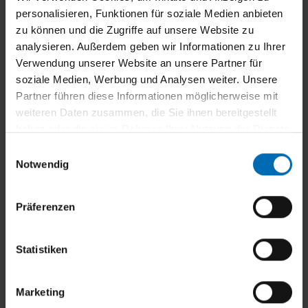
personalisieren, Funktionen für soziale Medien anbieten
zu können und die Zugriffe auf unsere Website zu
analysieren. Außerdem geben wir Informationen zu Ihrer
Verwendung unserer Website an unsere Partner für
Automatische oder manuelle Bedienung
soziale Medien, Werbung und Analysen weiter. Unsere
Partner führen diese Informationen möglicherweise mit
weiteren Daten zusammen, die Sie ihnen bereitgestellt
haben oder die sie im Rahmen Ihrer Nutzung der Dienste
gesammelt haben.
E
Notwendig
i
n
Langlebige Materialien und hohe Wetterbeständigkeit
w
Präferenzen
i
l
l
Statistiken
i
g
Marketing
Breite Auswahl an Tuch- und Gestellfarben
u