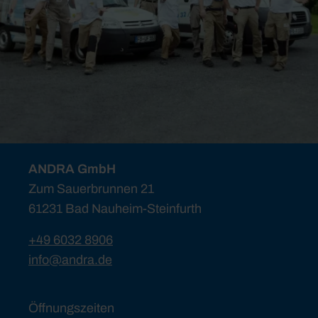
ANDRA GmbH
Zum Sauerbrunnen 21
61231 Bad Nauheim-Steinfurth
+49 6032 8906
info@andra.de
Öffnungszeiten